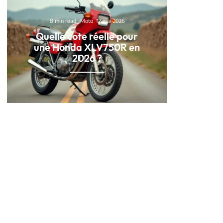
8 min read
Moto
12 mai 2026
Quelle cote réelle pour
une Honda XLV750R en
2026 ?