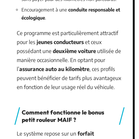
Encouragement à une
conduite responsable et
écologique
.
Ce programme est particulièrement attractif
pour les
jeunes conducteurs
et ceux
possédant une
deuxième voiture
utilisée de
manière occasionnelle. En optant pour
l’
assurance auto au kilomètre
, ces profils
peuvent bénéficier de tarifs plus avantageux
en fonction de leur usage réel du véhicule.
Comment fonctionne le bonus
petit rouleur MAIF ?
Le système repose sur un
forfait