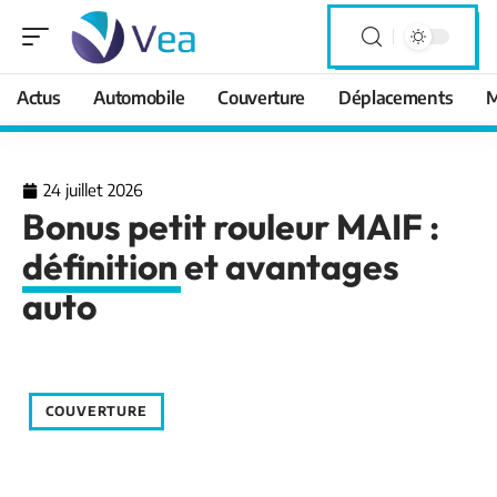
Actus
Automobile
Couverture
Déplacements
M
24 juillet 2026
Bonus petit rouleur MAIF :
définition et avantages
auto
COUVERTURE