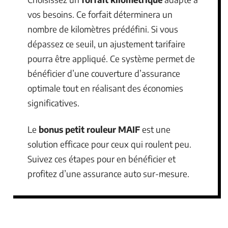
vos besoins. Ce forfait déterminera un
nombre de kilomètres prédéfini. Si vous
dépassez ce seuil, un ajustement tarifaire
pourra être appliqué. Ce système permet de
bénéficier d’une couverture d’assurance
optimale tout en réalisant des économies
significatives.
Le
bonus petit rouleur MAIF
est une
solution efficace pour ceux qui roulent peu.
Suivez ces étapes pour en bénéficier et
profitez d’une assurance auto sur-mesure.