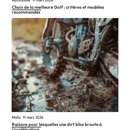
Automobile
11 mars 2026
Choix de la meilleure Golf : critères et modèles
recommandés
Moto
11 mars 2026
Raisons pour lesquelles une dirt bike broute à
l’accélération