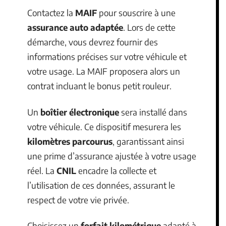
Contactez la
MAIF
pour souscrire à une
assurance auto adaptée
. Lors de cette
démarche, vous devrez fournir des
informations précises sur votre véhicule et
votre usage. La MAIF proposera alors un
contrat incluant le bonus petit rouleur.
Un
boîtier électronique
sera installé dans
votre véhicule. Ce dispositif mesurera les
kilomètres parcourus
, garantissant ainsi
une prime d’assurance ajustée à votre usage
réel. La
CNIL
encadre la collecte et
l’utilisation de ces données, assurant le
respect de votre vie privée.
Choisissez un
forfait kilométrique
adapté à