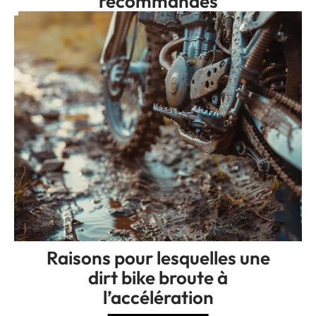
recommandés
Raisons pour lesquelles une
dirt bike broute à
l’accélération