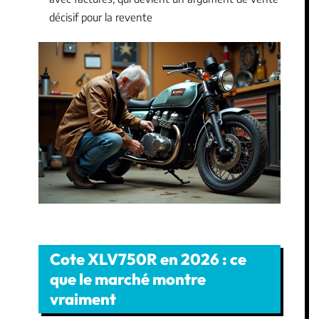
décisif pour la revente
Cote XLV750R en 2026 : ce
que le marché montre
vraiment