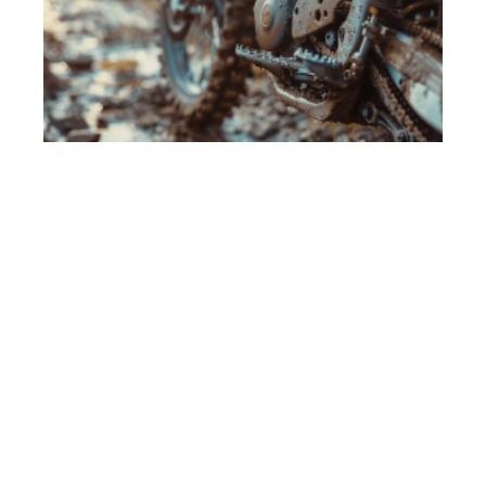
Moto
11 mars 2026
Raisons pour lesquelles une dirt bike broute à
l’accélération
En vogue