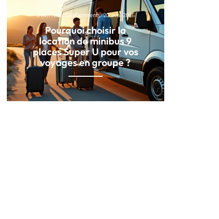
5 min read
Déplacements
20 avril 2026
Pourquoi choisir la
location de minibus 9
places Super U pour vos
voyages en groupe ?