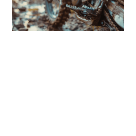
Moto
11 mars 2026
Raisons pour lesquelles une dirt bike broute à
l’accélération
En vogue