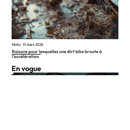
Moto
11 mars 2026
Raisons pour lesquelles une dirt bike broute à
l’accélération
En vogue
7 min read
Couverture
11 juin 2026
Durée du malus assurance auto :
Contact
Mentions Légales
Sitemap