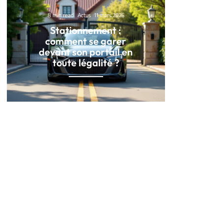
8 min read
Actus
11 mars 2026
Stationnement :
comment se garer
devant son portail en
toute légalité ?