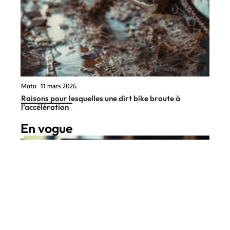
Moto
11 mars 2026
Raisons pour lesquelles une dirt bike broute à
l’accélération
En vogue
8 min read
Paperasse auto
11 mars 2026
Documents à préparer pour
Contact
Mentions Légales
Sitemap