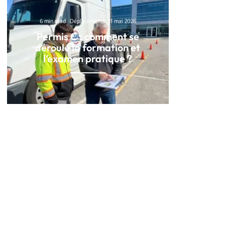
6 min read
Déplacements
11 mai 2026
Permis C : comment se
déroule la formation et
l’examen pratique ?