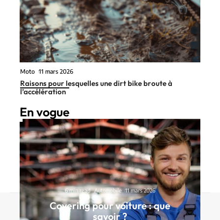
Moto
11 mars 2026
Raisons pour lesquelles une dirt bike broute à
l’accélération
En vogue
6 min read
Automobile
11 mars 2026
Covering pour voiture : que
Contact
Mentions Légales
Sitemap
savoir ?